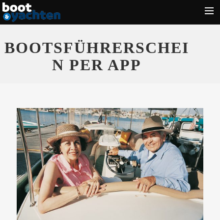
Motorboote
BOOTSFÜHRERSCHEI
Segeln
N PER APP
Führerschein
Zubehör
Törn
Wassersport
Suche