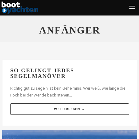
Motorboote
ANFÄNGER
Segeln
Führerschein
Zubehör
Törn
SO GELINGT JEDES
SEGELMANÖVER
Wassersport
Richtig gut zu segeln ist kein Geheimnis. Wer weiß, wie lange die
Suche
Fock bei der Wende back stehen...
WEITERLESEN →