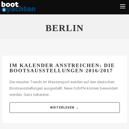
Motorboote
BERLIN
Segeln
Führerschein
Zubehör
Törn
IM KALENDER ANSTREICHEN: DIE
BOOTSAUSSTELLUNGEN 2016/2017
Wassersport
Die neusten Trends im Wassersport werden auf den deutschen
Suche
Bootsausstellungen ausgestellt. Neue Schiffe können bewundert
werden. Ganz nebenbei...
WEITERLESEN →