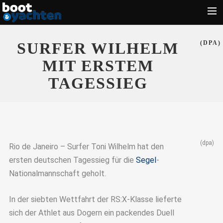
Motorboote
SURFER WILHELM
(DPA)
Segeln
MIT ERSTEM
Führerschein
TAGESSIEG
Zubehör
Törn
Wassersport
(dpa)
Rio de Janeiro – Surfer Toni Wilhelm hat den
Suche
ersten deutschen Tagessieg für die
Segel
-
Nationalmannschaft geholt.
In der siebten Wettfahrt der RS:X-Klasse lieferte
sich der Athlet aus Dogern ein packendes Duell